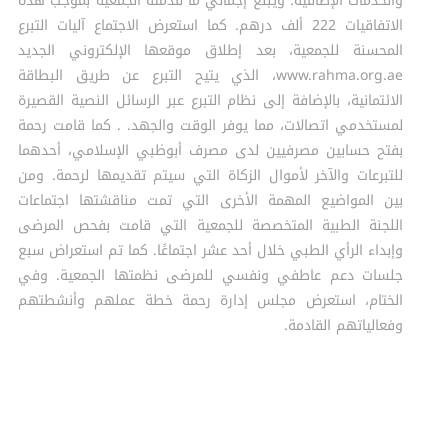
والخدمات الإضافية. ويبلغ إجمالي ما قدمته الجمعية بموجب هذه
الاتفاقيات 222 ألف درهم. كما استعرض الاجتماع آليات التبرع
المحسنة للجمعية، بعد إطلاق موقعها الإلكتروني الجديد
www.rahma.org.ae، الذي يتيح التبرع عن طريق البطاقة
الائتمانية، بالإضافة إلى نظام التبرع عبر الرسائل النصية القصيرة
لمستخدمي اتصالات، مما يوفر الوقت والجهد. . كما قامت رحمة
بفتح حسابين مصرفيين لدى مصرف أبوظبي الإسلامي، أحدهما
للتبرعات والآخر لأموال الزكاة التي سيتم تقديمها لرحمة. ومن
بين المواضيع المهمة الأخرى التي تمت مناقشتها اجتماعات
اللجنة الطبية المتخصصة للجمعية التي قامت بفحص المرضى
وإبداء الرأي الطبي خلال أحد عشر اجتماعًا. كما تم استعراض سبع
جلسات دعم عاطفي ونفسي للمرضى نظمتها الجمعية. وفي
الختام، استعرض مجلس إدارة رحمة خطة عملهم وأنشطتهم
وفعالياتهم القادمة.