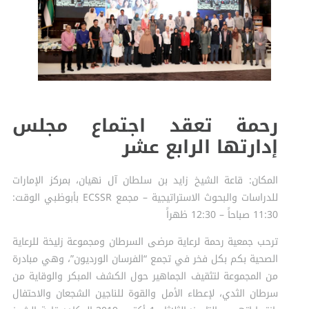
رحمة تعقد اجتماع مجلس
إدارتها الرابع عشر
المكان: قاعة الشيخ زايد بن سلطان آل نهيان، بمركز الإمارات
للدراسات والبحوث الاستراتيجية – مجمع ECSSR بأبوظبي الوقت:
11:30 صباحاً – 12:30 ظهراً
ترحب جمعية رحمة لرعاية مرضى السرطان ومجموعة زليخة للرعاية
الصحية بكم بكل فخر في تجمع “الفرسان الورديون”، وهي مبادرة
من المجموعة لتثقيف الجماهير حول الكشف المبكر والوقاية من
سرطان الثدي، لإعطاء الأمل والقوة للناجين الشجعان والاحتفال