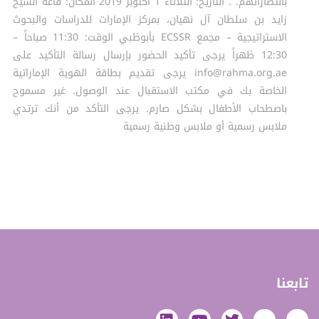
بانتصاراتهم. . التاريخ: الثلاثاء 1 أكتوبر 2019 المكان: قاعة الشيخ
زايد بن سلطان آل نهيان، بمركز الإمارات للدراسات والبحوث
الاستراتيجية – مجمع ECSSR بأبوظبي الوقت: 11:30 صباحاً –
12:30 ظهراً يرجى تأكيد الحضور بإرسال رسالة التأكيد على
info@rahma.org.ae يرجى تقديم بطاقة الهوية الإماراتية
الخاصة بك في مكتب الاستقبال عند الوصول. غير مسموح
باصطحاب الأطفال بشكل صارم. يرجى التأكد من أنك ترتدي
ملابس رسمية أو ملابس وطنية رسمية
تابعنا